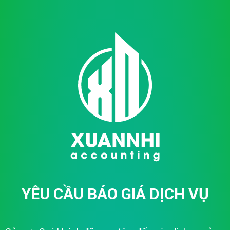
YÊU CẦU BÁO GIÁ DỊCH VỤ